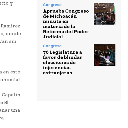
ecio y
Congreso
.
Aprueba Congreso
de Michoacán
minuta en
o Ramírez
materia de la
Reforma del Poder
go, donde
Judicial
«van sin
Congreso
76 Legislatura a
favor de blindar
elecciones de
injerencias
a en este
extranjeras
economía».
l Capulín,
e El
sanar una
ra