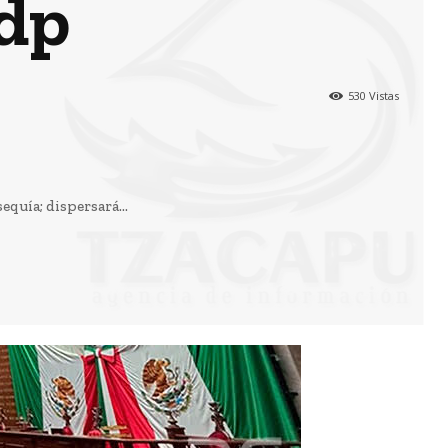
mdp
530
Vistas
quía; dispersará...