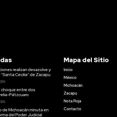
ídas
Mapa del Sitio
ciones realizan desazolve y
Inicio
n “Santa Cecilia” de Zacapu
México
2026
Michoacán
a choque entre dos
Zacapu
relia-Pátzcuaro
Nota Roja
2026
Contacto
 de Michoacán minuta en
rma del Poder Judicial