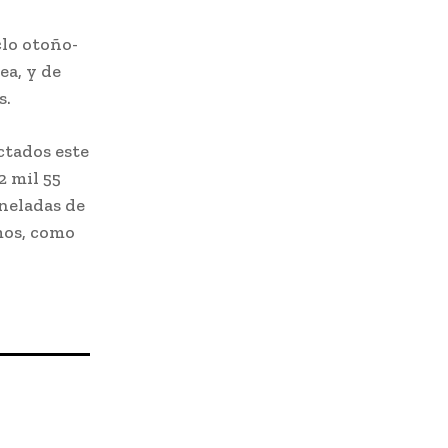
clo otoño-
ea, y de
s.
ctados este
2 mil 55
oneladas de
mos, como