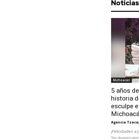
Noticia
Michoacán
5 años de
historia 
esculpe e
Michoac
Agencia Tzaca
¡Felicidades a 
5to Aniversari