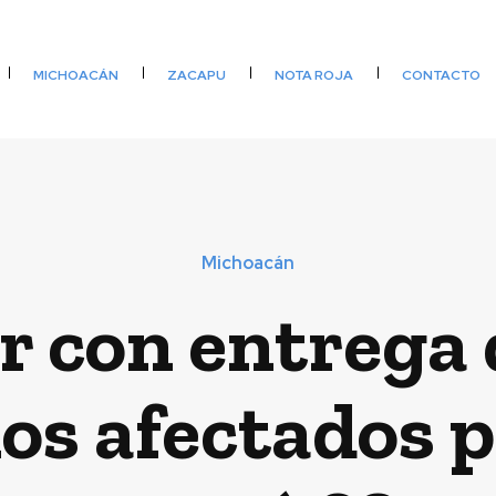
MICHOACÁN
ZACAPU
NOTA ROJA
CONTACTO
Michoacán
er con entrega 
s afectados p