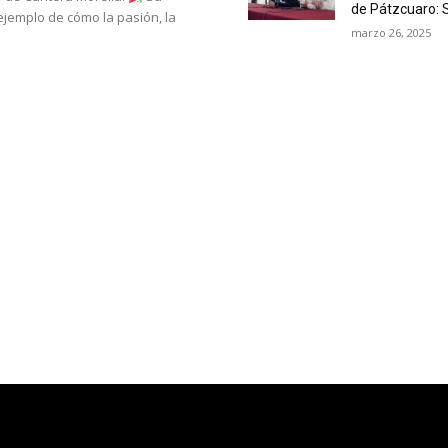
de Pátzcuaro:
 ejemplo de cómo la pasión, la
marzo 26, 2025
o nacional, los
Próximo sába
Israel: Bedolla
Fes