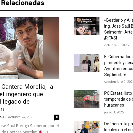
s Relacionadas
«Bestiario y All
Ing. José Saúl 
Salmerón: Arte
¡RIFAS!
octubre 9, 2025
El Gobernador 
planteó ley sec
Ayuntamientos 
Septiembre
septiembre 9, 202
 Cantera Morelia, la
del ingeniero que
PC Estatal listo
temporada de c
l legado de
huracanes
án
junio 3, 2025
pu
-
octubre 24, 2025
0
Definen ruta pa
José Saúl Barriga Salmerón por el
locales en el 
o de Cantera Morelia!
Su