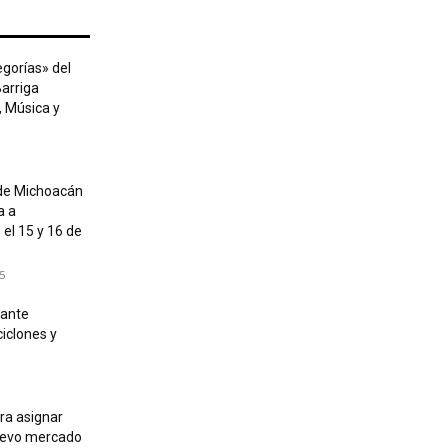
egorías» del
Barriga
, Música y
de Michoacán
a a
el 15 y 16 de
5
 ante
iclones y
ra asignar
nuevo mercado