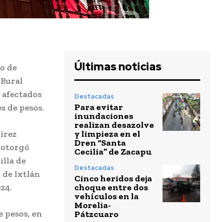
Últimas noticias
o de
 Rural
s afectados
Destacadas
Para evitar
s de pesos.
inundaciones
realizan desazolve
y limpieza en el
írez
Dren “Santa
 otorgó
Cecilia” de Zacapu
illa de
Destacadas
 de Ixtlán
Cinco heridos deja
choque entre dos
24.
vehículos en la
Morelia-
 pesos, en
Pátzcuaro