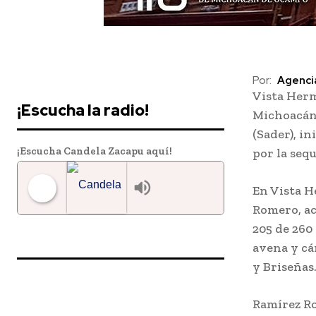
Downtown
Por:
Agenci
Vista Herm
MAGAZINE PRO
¡Escucha la radio!
Michoacán,
(Sader), i
¡Escucha Candela Zacapu aquí!
por la sequ
En Vista H
Romero, ac
205 de 260 
Candela 97.7 FM Zacapu
avena y cá
y Briseñas
Ramírez Ro