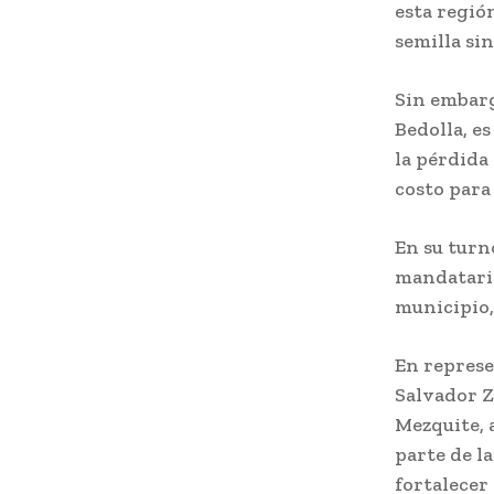
esta regió
semilla si
Sin embarg
Bedolla, e
la pérdida 
costo para
En su turno
mandatario
municipio,
En represe
Salvador Z
Mezquite, 
parte de l
fortalecer