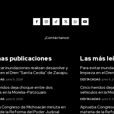
¡Contáctanos!
mas publicaciones
Las más le
tar inundaciones realizan desazolve y
Para evitar inunda
 en el Dren “Santa Cecilia” de Zacapu
limpieza en el Dre
DAS
junio 9, 2026
DESTACADAS
junio 9, 
eridos deja choque entre dos
Cinco heridos dej
s en la Morelia-Pátzcuaro
vehículos en la Mo
DAS
junio 9, 2026
DESTACADAS
junio 9, 
 Congreso de Michoacán minuta en
Aprueba Congreso
de la Reforma del Poder Judicial
materia de la Refo