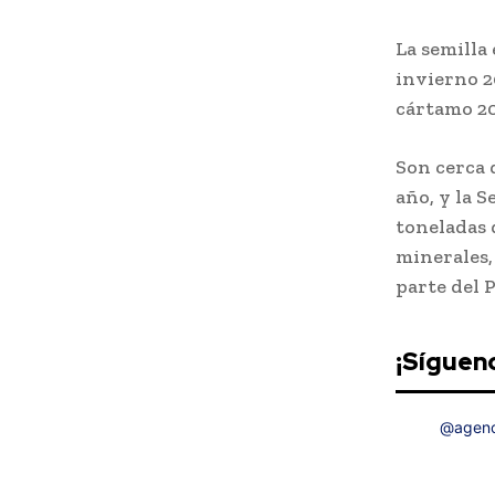
La semilla
invierno 2
cártamo 20
Son cerca 
año, y la 
toneladas d
minerales,
parte del 
¡Sígueno
@agenc