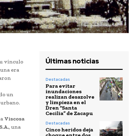
Últimas noticias
su vínculo
 una era
earon
Destacadas
Para evitar
inundaciones
do un
realizan desazolve
y limpieza en el
 urbano.
Dren “Santa
Cecilia” de Zacapu
ca
Viscosa
Destacadas
S.A.
, una
Cinco heridos deja
choque entre dos