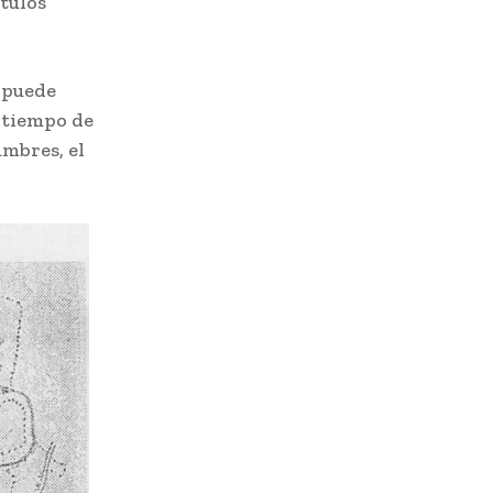
ítulos
 puede
l tiempo de
umbres, el