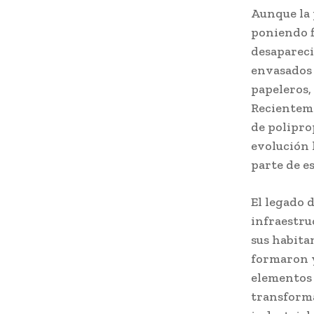
Aunque la 
poniendo fi
desapareci
envasados 
papeleros,
Recientem
de polipro
evolución 
parte de es
El legado 
infraestru
sus habitan
formaron y
elementos 
transforma