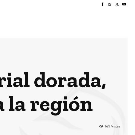
ial dorada,
 la región
699
Vistas