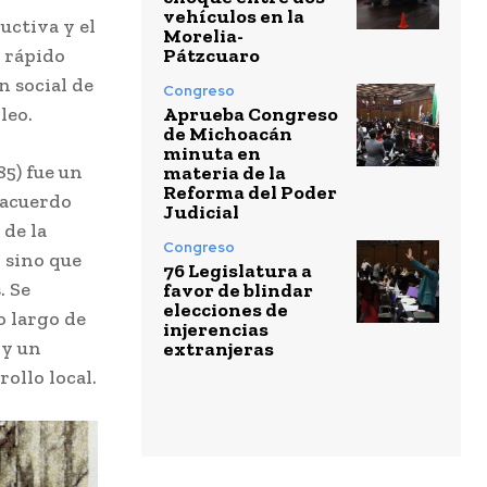
vehículos en la
uctiva y el
Morelia-
Pátzcuaro
n rápido
n social de
Congreso
Aprueba Congreso
leo.
de Michoacán
minuta en
85) fue un
materia de la
Reforma del Poder
 acuerdo
Judicial
 de la
Congreso
, sino que
76 Legislatura a
. Se
favor de blindar
elecciones de
o largo de
injerencias
 y un
extranjeras
ollo local.