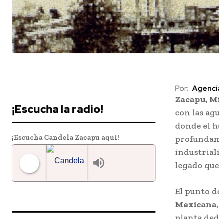
Downtown
Por:
Agenci
Zacapu, M
MAGAZINE PRO
¡Escucha la radio!
con las ag
donde el h
¡Escucha Candela Zacapu aquí!
profundame
industrial
legado que
El punto d
Candela 97.7 FM Zacapu
Mexicana
planta ded