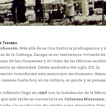
a Tzacapu
ichoacán.
Más allá de su rica historia prehispánica y 
uas de la Ciénega, Zacapu es un testimonio viviente de
umo de las chimeneas y el ritmo de las fábricas mold
nte su identidad. Desde mediados del siglo XX, la
ización transformó este municipio michoacano, dejan
 resuena hasta hoy en su cultura, su gente y su paisaje
e inflexión llegó en
1946
con la instalación de la fábri
, que más tarde se convertiría en
Celanese Mexicana, 
icada a la producción de celofán y sus derivados. Este