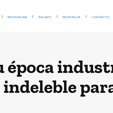
MICHOACÁN
ZACAPU
NOTA ROJA
CONTACTO
 época industr
 indeleble para