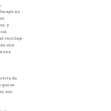
,
 Zacapu no
os
es, y
cal.
al reciclaje
ran una
a una
ectiva de
s que se
as, son
a