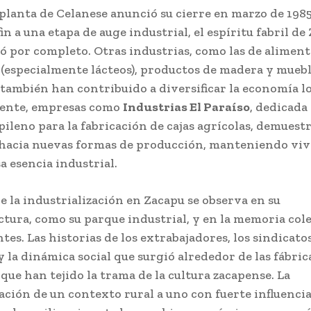
planta de Celanese anunció su cierre en marzo de 1985
n a una etapa de auge industrial, el espíritu fabril de
ó por completo. Otras industrias, como las de aliment
(especialmente lácteos), productos de madera y muebl
 también han contribuido a diversificar la economía lo
ente, empresas como
Industrias El Paraíso
, dedicada 
pileno para la fabricación de cajas agrícolas, demuest
hacia nuevas formas de producción, manteniendo viv
a esencia industrial.
de la industrialización en Zacapu se observa en su
ctura, como su parque industrial, y en la memoria col
tes. Las historias de los extrabajadores, los sindicato
 la dinámica social que surgió alrededor de las fábric
que han tejido la trama de la cultura zacapense. La
ción de un contexto rural a uno con fuerte influenci