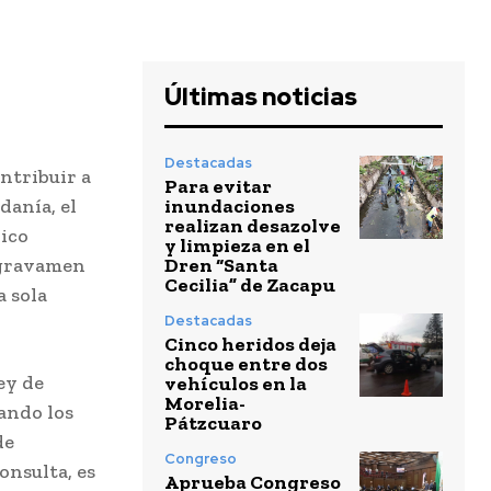
Últimas noticias
Destacadas
ntribuir a
Para evitar
inundaciones
danía, el
realizan desazolve
ico
y limpieza en el
Dren “Santa
 gravamen
Cecilia” de Zacapu
 sola
Destacadas
Cinco heridos deja
choque entre dos
ey de
vehículos en la
Morelia-
uando los
Pátzcuaro
de
Congreso
onsulta, es
Aprueba Congreso