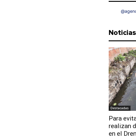
@agenc
Noticia
Destacadas
Para evit
realizan 
en el Dren