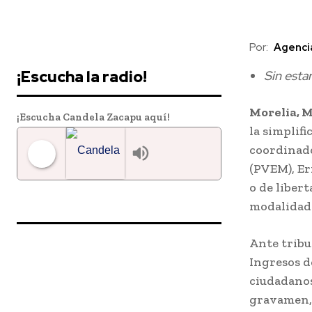
Downtown
Por:
Agenci
MAGAZINE PRO
¡Escucha la radio!
Sin esta
Morelia, M
¡Escucha Candela Zacapu aquí!
la simplifi
coordinado
(PVEM), Er
o de liber
Candela 97.7 FM Zacapu
modalidad:
Ante tribu
Ingresos de
ciudadanos
gravamen, 