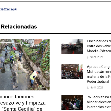
iatzacapu
s Relacionadas
Cinco heridos 
entre dos vehíc
Morelia-Pátzc
junio 9, 2026
Aprueba Congr
Michoacán min
materia de la 
Poder Judicial
junio 8, 2026
ar inundaciones
76 Legislatura 
desazolve y limpieza
blindar eleccio
injerencias ext
 “Santa Cecilia” de