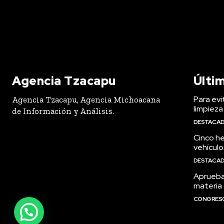
Agencia Tzacapu
Últi
Para evi
Agencia Tzacapu, Agencia Michoacana
limpieza
de Información y Análisis.
DESTACA
Cinco h
vehículo
DESTACA
Aprueba
materia 
CONGRES