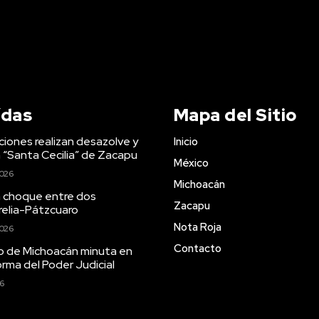
ídas
Mapa del Sitio
ciones realizan desazolve y
Inicio
n “Santa Cecilia” de Zacapu
México
2026
Michoacán
a choque entre dos
Zacapu
relia-Pátzcuaro
Nota Roja
2026
Contacto
 de Michoacán minuta en
rma del Poder Judicial
26