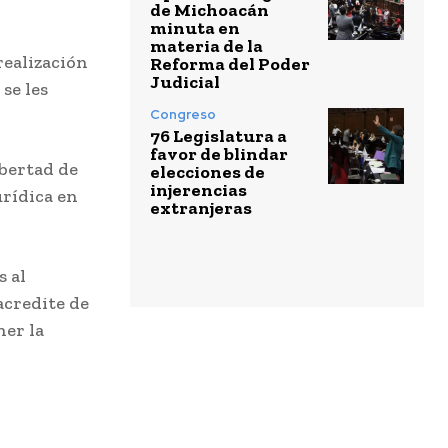
de Michoacán
minuta en
materia de la
realización
Reforma del Poder
Judicial
se les
Congreso
76 Legislatura a
favor de blindar
bertad de
elecciones de
injerencias
urídica en
extranjeras
 al
acredite de
ner la