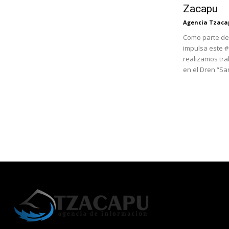
Zacapu
Agencia Tzaca
Como parte de
impulsa este 
realizamos tra
en el Dren “Sant