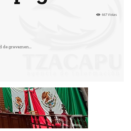
667
Vistas
d de gravamen...