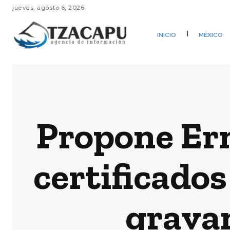
jueves, agosto 6, 2026
INICIO
MÉXICO
Propone Er
certificado
grava