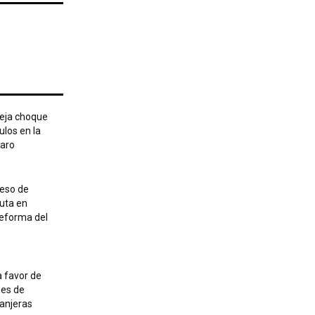
deja choque
ulos en la
uaro
eso de
uta en
Reforma del
a favor de
nes de
ranjeras