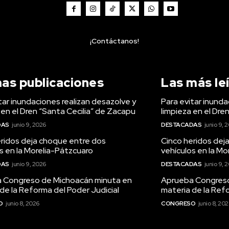
¡Contáctanos!
mas publicaciones
Las más le
tar inundaciones realizan desazolve y
Para evitar inunda
 en el Dren “Santa Cecilia” de Zacapu
limpieza en el Dre
DAS
junio 9, 2026
DESTACADAS
junio 9, 
eridos deja choque entre dos
Cinco heridos dej
s en la Morelia-Pátzcuaro
vehículos en la Mo
DAS
junio 9, 2026
DESTACADAS
junio 9, 
 Congreso de Michoacán minuta en
Aprueba Congreso
de la Reforma del Poder Judicial
materia de la Refo
O
junio 8, 2026
CONGRESO
junio 8, 20