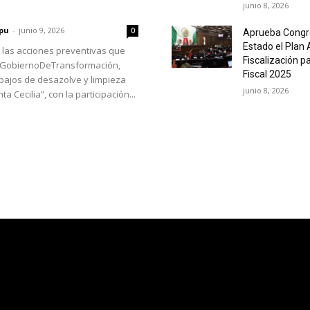
junio 8, 2026
pu
-
junio 9, 2026
0
Aprueba Congr
Estado el Plan 
 las acciones preventivas que
Fiscalización pa
#GobiernoDeTransformación,
Fiscal 2025
bajos de desazolve y limpieza
junio 8, 2026
a Cecilia”, con la participación...