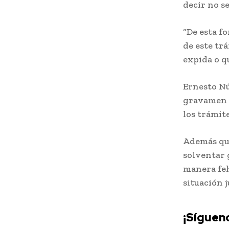
decir no s
“De esta f
de este tr
expida o qu
Ernesto Nú
gravamen e
los trámite
Además que
solventar 
manera feh
situación 
¡Sígueno