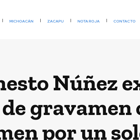
MICHOACÁN
ZACAPU
NOTA ROJA
CONTACTO
nesto Núñez ex
s de gravamen o
men por un sol