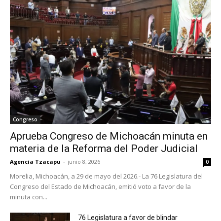
Congreso
Aprueba Congreso de Michoacán minuta en
materia de la Reforma del Poder Judicial
Agencia Tzacapu
-
junio 8, 2026
0
Morelia, Michoacán, a 29 de mayo del 2026.- La 76 Legislatura del
Congreso del Estado de Michoacán, emitió voto a favor de la
minuta con...
76 Legislatura a favor de blindar